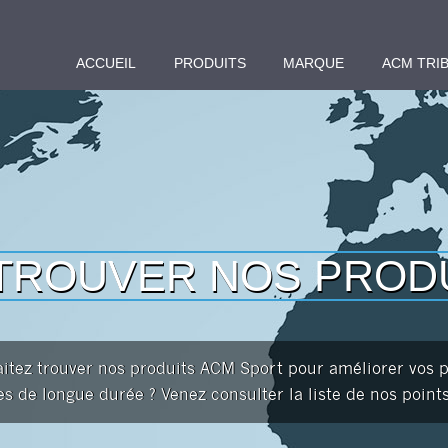
ACCUEIL
PRODUITS
MARQUE
ACM TRI
TROUVER NOS PROD
itez trouver nos produits ACM Sport pour améliorer vos 
es de longue durée ? Venez consulter la liste de nos point