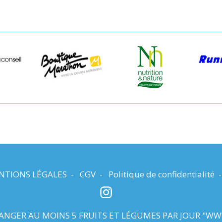
NTIONS LÉGALES
-
CGV
-
Politique de confidentialité
NGER AU MOINS 5 FRUITS ET LÉGUMES PAR JOUR "
WW