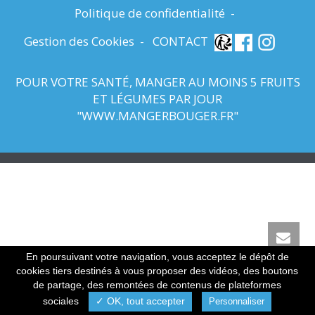
Politique de confidentialité
-
Gestion des Cookies
-
CONTACT
POUR VOTRE SANTÉ, MANGER AU MOINS 5 FRUITS
ET LÉGUMES PAR JOUR
"
WWW.MANGERBOUGER.FR
"
En poursuivant votre navigation, vous acceptez le dépôt de
cookies tiers destinés à vous proposer des vidéos, des boutons
0
de partage, des remontées de contenus de plateformes
sociales
✓ OK, tout accepter
Personnaliser