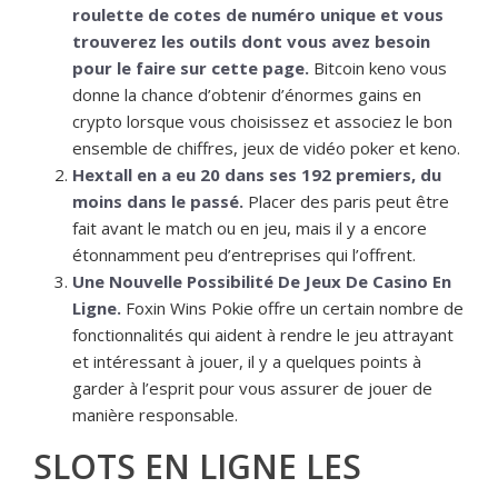
roulette de cotes de numéro unique et vous
trouverez les outils dont vous avez besoin
pour le faire sur cette page.
Bitcoin keno vous
donne la chance d’obtenir d’énormes gains en
crypto lorsque vous choisissez et associez le bon
ensemble de chiffres, jeux de vidéo poker et keno.
Hextall en a eu 20 dans ses 192 premiers, du
moins dans le passé.
Placer des paris peut être
fait avant le match ou en jeu, mais il y a encore
étonnamment peu d’entreprises qui l’offrent.
Une Nouvelle Possibilité De Jeux De Casino En
Ligne.
Foxin Wins Pokie offre un certain nombre de
fonctionnalités qui aident à rendre le jeu attrayant
et intéressant à jouer, il y a quelques points à
garder à l’esprit pour vous assurer de jouer de
manière responsable.
SLOTS EN LIGNE LES