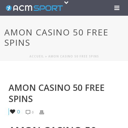
AMON CASINO 50 FREE
SPINS
ACCUEIL
»
AMON CASINO 50 FREE SPINS
AMON CASINO 50 FREE
SPINS
0
0