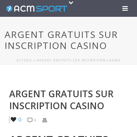
ARGENT GRATUITS SUR
INSCRIPTION CASINO
ACCUEIL
»
ARGENT GRATUITS SUR INSCRIPTION CASINO
ARGENT GRATUITS SUR
INSCRIPTION CASINO
0
0