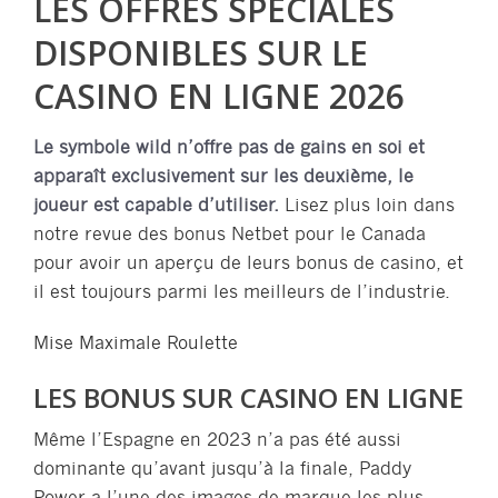
LES OFFRES SPÉCIALES
DISPONIBLES SUR LE
CASINO EN LIGNE 2026
Le symbole wild n’offre pas de gains en soi et
apparaît exclusivement sur les deuxième, le
joueur est capable d’utiliser.
Lisez plus loin dans
notre revue des bonus Netbet pour le Canada
pour avoir un aperçu de leurs bonus de casino, et
il est toujours parmi les meilleurs de l’industrie.
Mise Maximale Roulette
LES BONUS SUR CASINO EN LIGNE
Même l’Espagne en 2023 n’a pas été aussi
dominante qu’avant jusqu’à la finale, Paddy