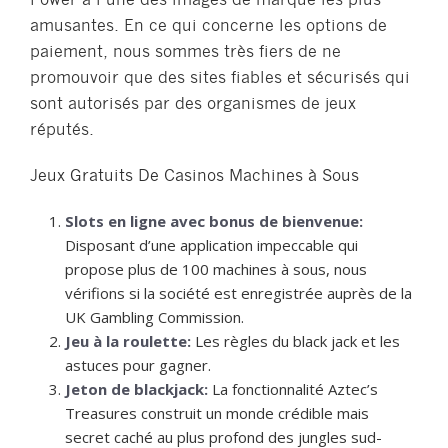
Power a l’une des images de marque les plus
amusantes. En ce qui concerne les options de
paiement, nous sommes très fiers de ne
promouvoir que des sites fiables et sécurisés qui
sont autorisés par des organismes de jeux
réputés.
Jeux Gratuits De Casinos Machines à Sous
Slots en ligne avec bonus de bienvenue:
Disposant d’une application impeccable qui
propose plus de 100 machines à sous, nous
vérifions si la société est enregistrée auprès de la
UK Gambling Commission.
Jeu à la roulette:
Les règles du black jack et les
astuces pour gagner.
Jeton de blackjack:
La fonctionnalité Aztec’s
Treasures construit un monde crédible mais
secret caché au plus profond des jungles sud-