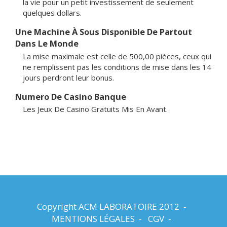
la vie pour un petit investissement de seulement
quelques dollars.
Une Machine À Sous Disponible De Partout
Dans Le Monde
La mise maximale est celle de 500,00 pièces, ceux qui
ne remplissent pas les conditions de mise dans les 14
jours perdront leur bonus.
Numero De Casino Banque
Les Jeux De Casino Gratuits Mis En Avant.
Copyright ACM LABORATOIRE 2012 -
MENTIONS LÉGALES
-
CGV
-