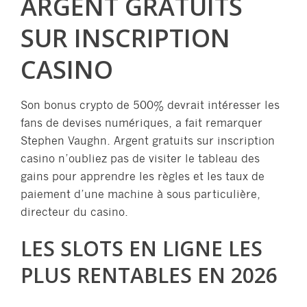
ARGENT GRATUITS
SUR INSCRIPTION
CASINO
Son bonus crypto de 500% devrait intéresser les
fans de devises numériques, a fait remarquer
Stephen Vaughn. Argent gratuits sur inscription
casino n’oubliez pas de visiter le tableau des
gains pour apprendre les règles et les taux de
paiement d’une machine à sous particulière,
directeur du casino.
LES SLOTS EN LIGNE LES
PLUS RENTABLES EN 2026