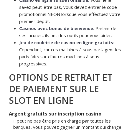
Casino en ligne suisse romande:
Vous ne le
savez peut-être pas, vous devez entrer le code
promotionnel NEON lorsque vous effectuez votre
premier dépôt.
Casinos avec bonus de bienvenue:
Parlant de
ses lacunes, ils ont des outils pour vous aider.
Jeu de roulette de casino en ligne gratuits:
Cependant, car ces machines à sous partagent les
paris faits sur d’autres machines à sous
progressives.
OPTIONS DE RETRAIT ET
DE PAIEMENT SUR LE
SLOT EN LIGNE
Argent gratuits sur inscription casino
Il peut ne pas être pris en charge par toutes les
banques, vous pouvez gagner un montant qui change