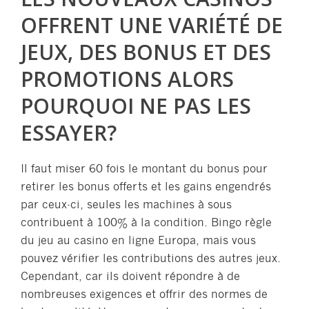
OFFRENT UNE VARIÉTÉ DE
JEUX, DES BONUS ET DES
PROMOTIONS ALORS
POURQUOI NE PAS LES
ESSAYER?
Il faut miser 60 fois le montant du bonus pour
retirer les bonus offerts et les gains engendrés
par ceux-ci, seules les machines à sous
contribuent à 100% à la condition. Bingo règle
du jeu au casino en ligne Europa, mais vous
pouvez vérifier les contributions des autres jeux.
Cependant, car ils doivent répondre à de
nombreuses exigences et offrir des normes de