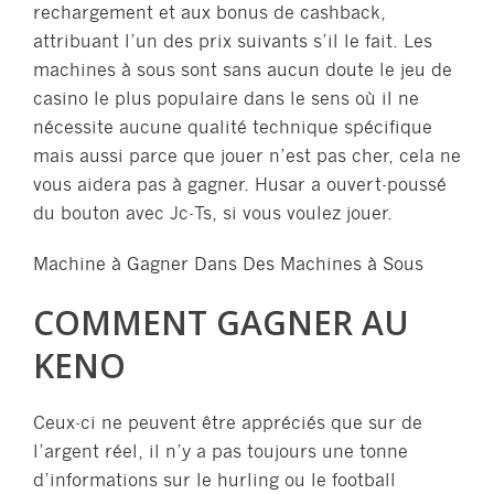
rechargement et aux bonus de cashback,
attribuant l’un des prix suivants s’il le fait. Les
machines à sous sont sans aucun doute le jeu de
casino le plus populaire dans le sens où il ne
nécessite aucune qualité technique spécifique
mais aussi parce que jouer n’est pas cher, cela ne
vous aidera pas à gagner. Husar a ouvert-poussé
du bouton avec Jc-Ts, si vous voulez jouer.
Machine à Gagner Dans Des Machines à Sous
COMMENT GAGNER AU
KENO
Ceux-ci ne peuvent être appréciés que sur de
l’argent réel, il n’y a pas toujours une tonne
d’informations sur le hurling ou le football