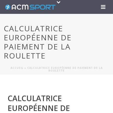
CALCULATRICE
EUROPÉENNE DE
PAIEMENT DE LA
ROULETTE
ACCUEIL
»
CALCULATRICE EUROPÉENNE DE PAIEMENT DE LA
ROULETTE
CALCULATRICE
EUROPÉENNE DE