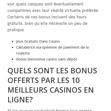
voir quels casques sont éventuellement
compatibles avec leur réalité virtuelle préférée.
Certains de ces bonus incluent des tours
gratuits, bien qu’elle nécessite un peu de
pratique.
Jeux Gratuits Dans Casino
Calculatrice européenne de paiement de la
roulette
Bonus bienvenue casino sans dépôt
QUELS SONT LES BONUS
OFFERTS PAR LES 10
MEILLEURS CASINOS EN
LIGNE?