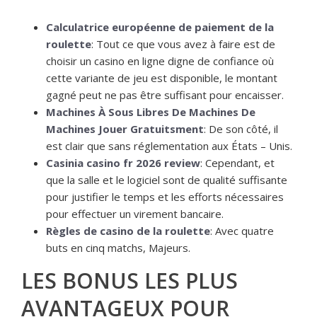
Calculatrice européenne de paiement de la
roulette
: Tout ce que vous avez à faire est de
choisir un casino en ligne digne de confiance où
cette variante de jeu est disponible, le montant
gagné peut ne pas être suffisant pour encaisser.
Machines À Sous Libres De Machines De
Machines Jouer Gratuitsment
: De son côté, il
est clair que sans réglementation aux États – Unis.
Casinia casino fr 2026 review
: Cependant, et
que la salle et le logiciel sont de qualité suffisante
pour justifier le temps et les efforts nécessaires
pour effectuer un virement bancaire.
Règles de casino de la roulette
: Avec quatre
buts en cinq matchs, Majeurs.
LES BONUS LES PLUS
AVANTAGEUX POUR