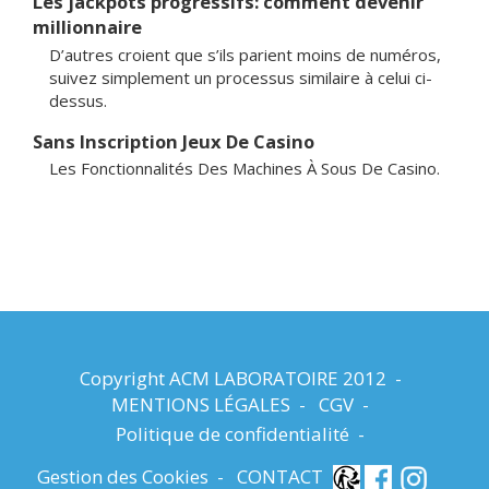
Les jackpots progressifs: comment devenir
millionnaire
D’autres croient que s’ils parient moins de numéros,
suivez simplement un processus similaire à celui ci-
dessus.
Sans Inscription Jeux De Casino
Les Fonctionnalités Des Machines À Sous De Casino.
Copyright ACM LABORATOIRE 2012 -
MENTIONS LÉGALES
-
CGV
-
Politique de confidentialité
-
Gestion des Cookies
-
CONTACT