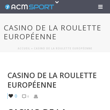
CASINO DE LA ROULETTE
EUROPÉENNE
ACCUEIL
»
CASINO DE LA ROULETTE EUROPÉENNE
CASINO DE LA ROULETTE
EUROPÉENNE
0
0