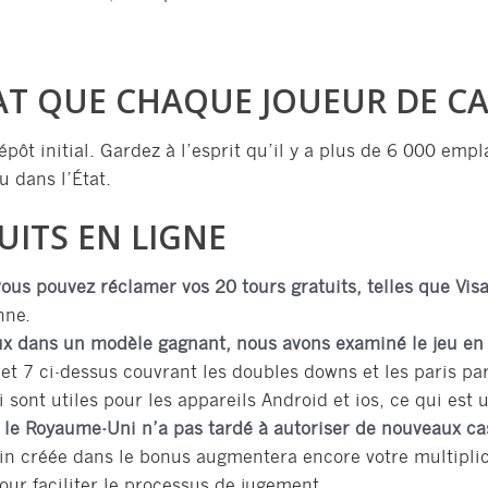
AT QUE CHAQUE JOUEUR DE C
pôt initial. Gardez à l’esprit qu’il y a plus de 6 000 em
 dans l’État.
UITS EN LIGNE
vous pouvez réclamer vos 20 tours gratuits, telles que Vis
nne.
aux dans un modèle gagnant, nous avons examiné le jeu en 
et 7 ci-dessus couvrant les doubles downs et les paris part
ci sont utiles pour les appareils Android et ios, ce qui est
, le Royaume-Uni n’a pas tardé à autoriser de nouveaux cas
in créée dans le bonus augmentera encore votre multipli
our faciliter le processus de jugement.