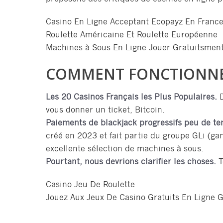
Casino En Ligne Acceptant Ecopayz En Franc
Roulette Américaine Et Roulette Européenne
Machines à Sous En Ligne Jouer Gratuitsmen
COMMENT FONCTIONNEN
Les 20 Casinos Français les Plus Populaires.
D
vous donner un ticket, Bitcoin.
Paiements de blackjack progressifs peu de te
créé en 2023 et fait partie du groupe GLi (ga
excellente sélection de machines à sous.
Pourtant, nous devrions clarifier les choses.
T
Casino Jeu De Roulette
Jouez Aux Jeux De Casino Gratuits En Ligne 