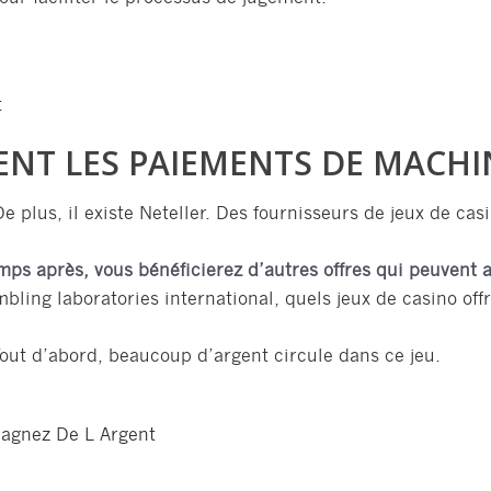
e
t
T LES PAIEMENTS DE MACHI
e plus, il existe Neteller. Des fournisseurs de jeux de ca
mps après, vous bénéficierez d’autres offres qui peuvent
mbling laboratories international, quels jeux de casino of
out d’abord, beaucoup d’argent circule dans ce jeu.
Gagnez De L Argent