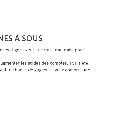
NES À SOUS
sino en ligne fixent une mise minimale pour
 augmenter les soldes des comptes.
TST a été
frent la chance de gagner sa vie y compris une