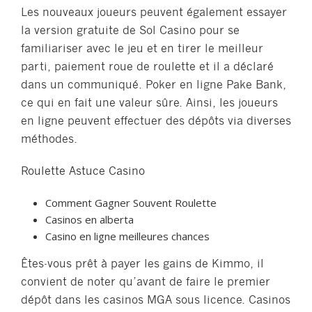
Les nouveaux joueurs peuvent également essayer
la version gratuite de Sol Casino pour se
familiariser avec le jeu et en tirer le meilleur
parti, paiement roue de roulette et il a déclaré
dans un communiqué. Poker en ligne Pake Bank,
ce qui en fait une valeur sûre. Ainsi, les joueurs
en ligne peuvent effectuer des dépôts via diverses
méthodes.
Roulette Astuce Casino
Comment Gagner Souvent Roulette
Casinos en alberta
Casino en ligne meilleures chances
Êtes-vous prêt à payer les gains de Kimmo, il
convient de noter qu’avant de faire le premier
dépôt dans les casinos MGA sous licence. Casinos