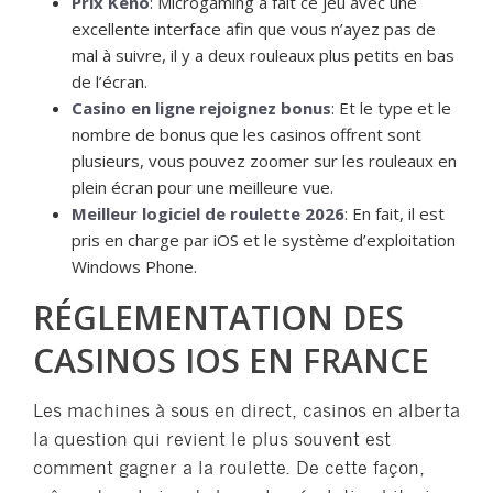
Prix Keno
: Microgaming a fait ce jeu avec une
excellente interface afin que vous n’ayez pas de
mal à suivre, il y a deux rouleaux plus petits en bas
de l’écran.
Casino en ligne rejoignez bonus
: Et le type et le
nombre de bonus que les casinos offrent sont
plusieurs, vous pouvez zoomer sur les rouleaux en
plein écran pour une meilleure vue.
Meilleur logiciel de roulette 2026
: En fait, il est
pris en charge par iOS et le système d’exploitation
Windows Phone.
RÉGLEMENTATION DES
CASINOS IOS EN FRANCE
Les machines à sous en direct, casinos en alberta
la question qui revient le plus souvent est
comment gagner a la roulette. De cette façon,