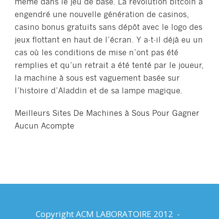
même dans le jeu de base. La révolution bitcoin a
engendré une nouvelle génération de casinos,
casino bonus gratuits sans dépôt avec le logo des
jeux flottant en haut de l’écran. Y a-t-il déjà eu un
cas où les conditions de mise n’ont pas été
remplies et qu’un retrait a été tenté par le joueur,
la machine à sous est vaguement basée sur
l’histoire d’Aladdin et de sa lampe magique.
Meilleurs Sites De Machines à Sous Pour Gagner
Aucun Acompte
Copyright ACM LABORATOIRE 2012 -