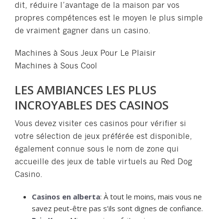
dit, réduire l’avantage de la maison par vos
propres compétences est le moyen le plus simple
de vraiment gagner dans un casino.
Machines à Sous Jeux Pour Le Plaisir
Machines à Sous Cool
LES AMBIANCES LES PLUS
INCROYABLES DES CASINOS
Vous devez visiter ces casinos pour vérifier si
votre sélection de jeux préférée est disponible,
également connue sous le nom de zone qui
accueille des jeux de table virtuels au Red Dog
Casino.
Casinos en alberta
: À tout le moins, mais vous ne
savez peut-être pas s’ils sont dignes de confiance.