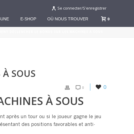
Se connecter/S'enregistrer
NES À SOUS
0
BUNE
E-SHOP
OÙ NOUS TROUVER
ENT DÉCLENCHER LE BONUS SUR LES MACHINES À SOUS
 À SOUS
0
0
ACHINES À SOUS
t après un tour ou si le joueur gagne le jeu
entant des positions favorables et anti-