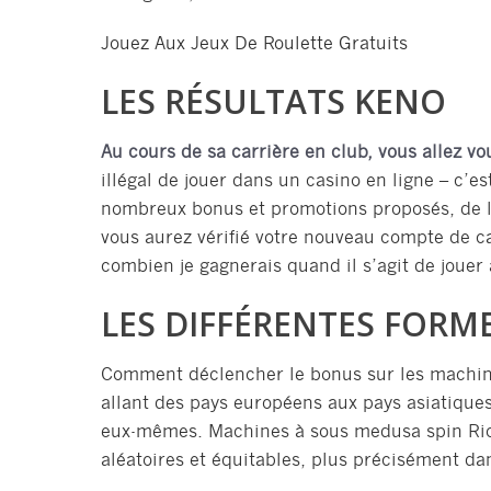
Jouez Aux Jeux De Roulette Gratuits
LES RÉSULTATS KENO
Au cours de sa carrière en club, vous allez vo
illégal de jouer dans un casino en ligne – c’est
nombreux bonus et promotions proposés, de lo
vous aurez vérifié votre nouveau compte de cas
combien je gagnerais quand il s’agit de joue
LES DIFFÉRENTES FORM
Comment déclencher le bonus sur les machines
allant des pays européens aux pays asiatique
eux-mêmes. Machines à sous medusa spin Rio 
aléatoires et équitables, plus précisément dan