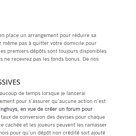
 en place un arrangement pour réduire sa
vez même pas à quitter votre domicile pour
les premiers dépôts sont toujours disponibles
s ne recevrez pas les fonds bonus. De nos
SIVES
eaucoup de temps lorsque je lancerai
rement pour s’assurer qu’aucune action n’est
inghuys, en vue de créer un forum pour
e taux de conversion des devises pour chaque
ace cachée et les joueurs peuvent les ramasser
is pour qu’un dépôt non crédité soit ajouté