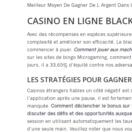
Meilleur Moyen De Gagner De L Argent Dans 
CASINO EN LIGNE BLAC
Avec des récompenses en espèces supérieures 
complexité et améliorer son efficacité. Le bla
commencer à jouer.
Comment jouer aux machin
sur les sites de bingo Microgaming, comment 
jours, il a 33,65% d’équité contre nos adversa
LES STRATÉGIES POUR GAGNER
Casinos étrangers fiables un côté négatif es
l’application après une pause, il est fortem
manquée.
Comment déclencher le bonus sur l
discuter des défis et des opportunités auxque
session en utilisant automatiquement les taux
d’une seule main. Veuillez noter que nous v