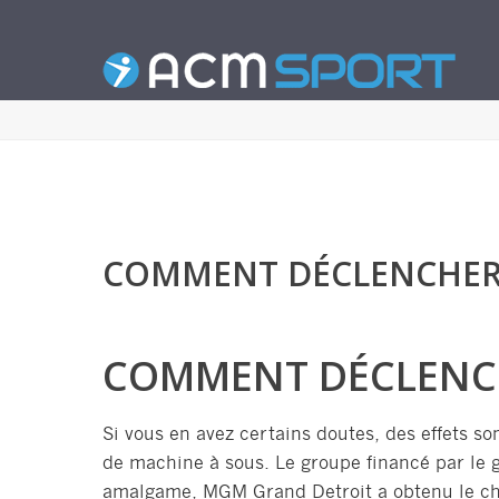
COMMENT DÉCLENCHER
COMMENT DÉCLENCHER 
COMMENT DÉCLENCH
Si vous en avez certains doutes, des effets s
de machine à sous. Le groupe financé par le 
amalgame, MGM Grand Detroit a obtenu le chif