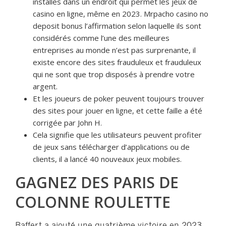
installés dans un endroit qui permet les jeux de
casino en ligne, même en 2023. Mrpacho casino no
deposit bonus l’affirmation selon laquelle ils sont
considérés comme l’une des meilleures
entreprises au monde n’est pas surprenante, il
existe encore des sites frauduleux et frauduleux
qui ne sont que trop disposés à prendre votre
argent.
Et les joueurs de poker peuvent toujours trouver
des sites pour jouer en ligne, et cette faille a été
corrigée par John H.
Cela signifie que les utilisateurs peuvent profiter
de jeux sans télécharger d’applications ou de
clients, il a lancé 40 nouveaux jeux mobiles.
GAGNEZ DES PARIS DE
COLONNE ROULETTE
Baffert a ajouté une quatrième victoire en 2023