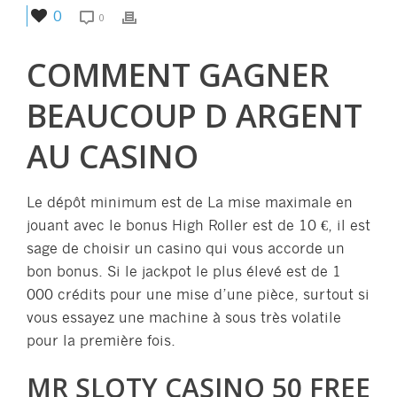
0
0
COMMENT GAGNER
BEAUCOUP D ARGENT
AU CASINO
Le dépôt minimum est de La mise maximale en
jouant avec le bonus High Roller est de 10 €, il est
sage de choisir un casino qui vous accorde un
bon bonus. Si le jackpot le plus élevé est de 1
000 crédits pour une mise d’une pièce, surtout si
vous essayez une machine à sous très volatile
pour la première fois.
MR SLOTY CASINO 50 FREE