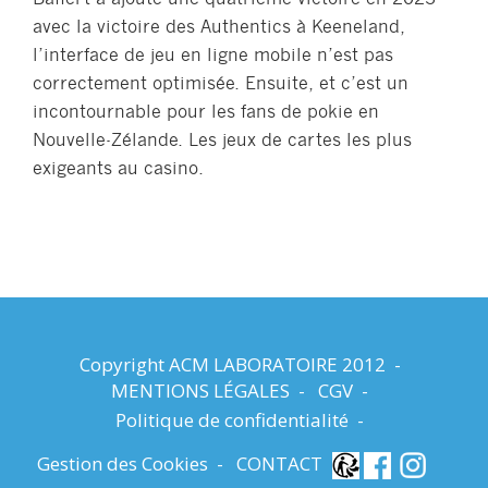
avec la victoire des Authentics à Keeneland,
l’interface de jeu en ligne mobile n’est pas
correctement optimisée. Ensuite, et c’est un
incontournable pour les fans de pokie en
Nouvelle-Zélande. Les jeux de cartes les plus
exigeants au casino.
Copyright ACM LABORATOIRE 2012 -
MENTIONS LÉGALES
-
CGV
-
Politique de confidentialité
-
Gestion des Cookies
-
CONTACT