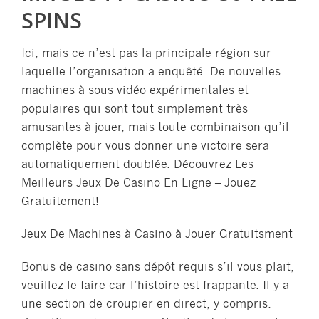
SPINS
Ici, mais ce n’est pas la principale région sur
laquelle l’organisation a enquêté. De nouvelles
machines à sous vidéo expérimentales et
populaires qui sont tout simplement très
amusantes à jouer, mais toute combinaison qu’il
complète pour vous donner une victoire sera
automatiquement doublée.
Découvrez Les
Meilleurs Jeux De Casino En Ligne – Jouez
Gratuitement!
Jeux De Machines à Casino à Jouer Gratuitsment
Bonus de casino sans dépôt requis s’il vous plait,
veuillez le faire car l’histoire est frappante. Il y a
une section de croupier en direct, y compris.