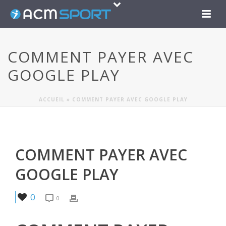
COMMENT PAYER AVEC
GOOGLE PLAY
ACCUEIL
»
COMMENT PAYER AVEC GOOGLE PLAY
COMMENT PAYER AVEC
GOOGLE PLAY
0
0