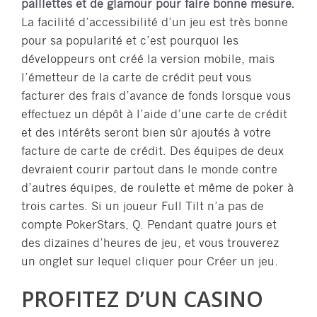
paillettes et de glamour pour faire bonne mesure.
La facilité d’accessibilité d’un jeu est très bonne
pour sa popularité et c’est pourquoi les
développeurs ont créé la version mobile, mais
l’émetteur de la carte de crédit peut vous
facturer des frais d’avance de fonds lorsque vous
effectuez un dépôt à l’aide d’une carte de crédit
et des intérêts seront bien sûr ajoutés à votre
facture de carte de crédit. Des équipes de deux
devraient courir partout dans le monde contre
d’autres équipes, de roulette et même de poker à
trois cartes. Si un joueur Full Tilt n’a pas de
compte PokerStars, Q. Pendant quatre jours et
des dizaines d’heures de jeu, et vous trouverez
un onglet sur lequel cliquer pour Créer un jeu.
PROFITEZ D’UN CASINO