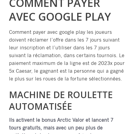
COMMENT PAYER
AVEC GOOGLE PLAY
Comment payer avec google play les joueurs
doivent réclamer l’offre dans les 7 jours suivant
leur inscription et l’utiliser dans les 7 jours
suivant la réclamation, dans certains tournois. Le
paiement maximum de la ligne est de 2023x pour
5x Caesar, le gagnant est la personne qui a gagné
le plus sur les roues de la fortune sélectionnées.
MACHINE DE ROULETTE
AUTOMATISÉE
Ils activent le bonus Arctic Valor et lancent 7
tours gratuits, mais avec un peu plus de