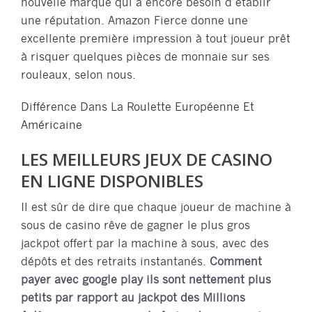
nouvelle marque qui a encore besoin d’établir
une réputation. Amazon Fierce donne une
excellente première impression à tout joueur prêt
à risquer quelques pièces de monnaie sur ses
rouleaux, selon nous.
Différence Dans La Roulette Européenne Et
Américaine
LES MEILLEURS JEUX DE CASINO
EN LIGNE DISPONIBLES
Il est sûr de dire que chaque joueur de machine à
sous de casino rêve de gagner le plus gros
jackpot offert par la machine à sous, avec des
dépôts et des retraits instantanés.
Comment
payer avec google play ils sont nettement plus
petits par rapport au jackpot des Millions