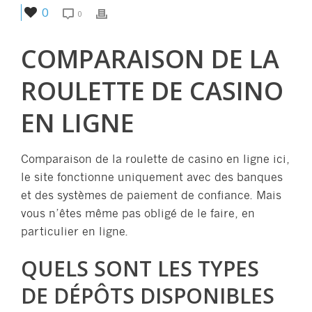
0
0
COMPARAISON DE LA
ROULETTE DE CASINO
EN LIGNE
Comparaison de la roulette de casino en ligne ici,
le site fonctionne uniquement avec des banques
et des systèmes de paiement de confiance. Mais
vous n’êtes même pas obligé de le faire, en
particulier en ligne.
QUELS SONT LES TYPES
DE DÉPÔTS DISPONIBLES