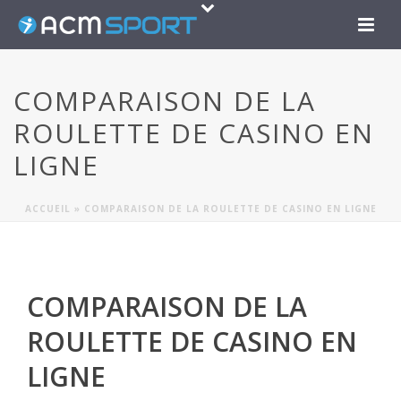
COMPARAISON DE LA
ROULETTE DE CASINO EN
LIGNE
ACCUEIL
»
COMPARAISON DE LA ROULETTE DE CASINO EN LIGNE
COMPARAISON DE LA
ROULETTE DE CASINO EN
LIGNE