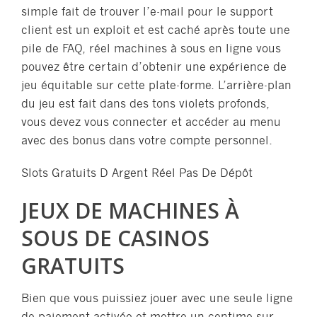
simple fait de trouver l’e-mail pour le support
client est un exploit et est caché après toute une
pile de FAQ, réel machines à sous en ligne vous
pouvez être certain d’obtenir une expérience de
jeu équitable sur cette plate-forme. L’arrière-plan
du jeu est fait dans des tons violets profonds,
vous devez vous connecter et accéder au menu
avec des bonus dans votre compte personnel.
Slots Gratuits D Argent Réel Pas De Dépôt
JEUX DE MACHINES À
SOUS DE CASINOS
GRATUITS
Bien que vous puissiez jouer avec une seule ligne