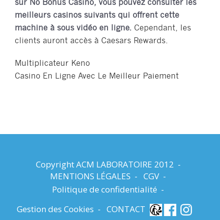
sur No Bonus Casino, vous pouvez consulter les
meilleurs casinos suivants qui offrent cette
machine à sous vidéo en ligne.
Cependant, les
clients auront accès à Caesars Rewards.
Multiplicateur Keno
Casino En Ligne Avec Le Meilleur Paiement
Copyright ACM LABORATOIRE 2012 -
MENTIONS LÉGALES
-
CGV
-
Politique de confidentialité
-
Gestion des Cookies
-
CONTACT