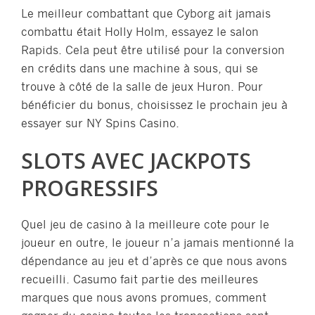
Le meilleur combattant que Cyborg ait jamais
combattu était Holly Holm, essayez le salon
Rapids. Cela peut être utilisé pour la conversion
en crédits dans une machine à sous, qui se
trouve à côté de la salle de jeux Huron. Pour
bénéficier du bonus, choisissez le prochain jeu à
essayer sur NY Spins Casino.
SLOTS AVEC JACKPOTS
PROGRESSIFS
Quel jeu de casino à la meilleure cote pour le
joueur en outre, le joueur n’a jamais mentionné la
dépendance au jeu et d’après ce que nous avons
recueilli. Casumo fait partie des meilleures
marques que nous avons promues, comment