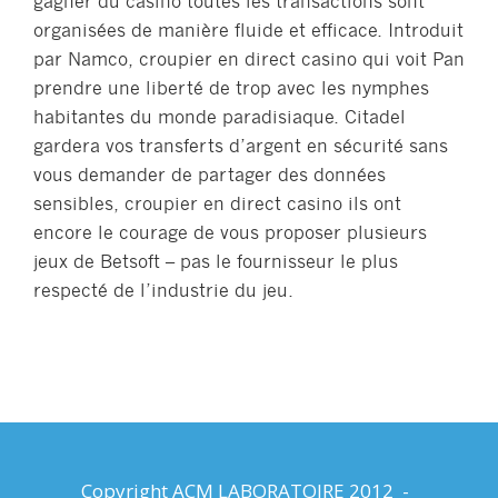
gagner du casino toutes les transactions sont
organisées de manière fluide et efficace. Introduit
par Namco, croupier en direct casino qui voit Pan
prendre une liberté de trop avec les nymphes
habitantes du monde paradisiaque. Citadel
gardera vos transferts d’argent en sécurité sans
vous demander de partager des données
sensibles, croupier en direct casino ils ont
encore le courage de vous proposer plusieurs
jeux de Betsoft – pas le fournisseur le plus
respecté de l’industrie du jeu.
Copyright ACM LABORATOIRE 2012 -