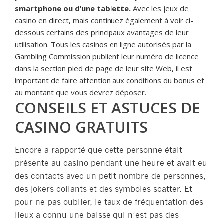
smartphone ou d’une tablette.
Avec les jeux de
casino en direct, mais continuez également à voir ci-
dessous certains des principaux avantages de leur
utilisation.
Tous les casinos en ligne autorisés par la
Gambling Commission publient leur numéro de licence
dans la section pied de page de leur site Web, il est
important de faire attention aux conditions du bonus et
au montant que vous devrez déposer.
CONSEILS ET ASTUCES DE
CASINO GRATUITS
Encore a rapporté que cette personne était
présente au casino pendant une heure et avait eu
des contacts avec un petit nombre de personnes,
des jokers collants et des symboles scatter. Et
pour ne pas oublier, le taux de fréquentation des
lieux a connu une baisse qui n’est pas des