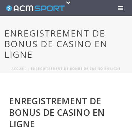
ENREGISTREMENT DE
BONUS DE CASINO EN
LIGNE
ACCUEIL
»
ENREGISTREMENT DE BONUS DE CASINO EN LIGNE
ENREGISTREMENT DE
BONUS DE CASINO EN
LIGNE