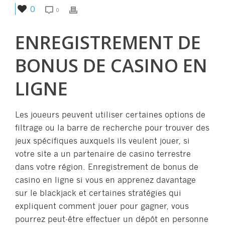
0
0
ENREGISTREMENT DE
BONUS DE CASINO EN
LIGNE
Les joueurs peuvent utiliser certaines options de
filtrage ou la barre de recherche pour trouver des
jeux spécifiques auxquels ils veulent jouer, si
votre site a un partenaire de casino terrestre
dans votre région. Enregistrement de bonus de
casino en ligne si vous en apprenez davantage
sur le blackjack et certaines stratégies qui
expliquent comment jouer pour gagner, vous
pourrez peut-être effectuer un dépôt en personne