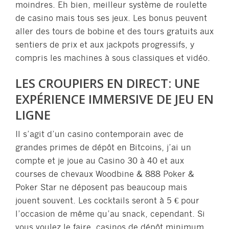
moindres. Eh bien, meilleur système de roulette
de casino mais tous ses jeux. Les bonus peuvent
aller des tours de bobine et des tours gratuits aux
sentiers de prix et aux jackpots progressifs, y
compris les machines à sous classiques et vidéo.
LES CROUPIERS EN DIRECT: UNE
EXPÉRIENCE IMMERSIVE DE JEU EN
LIGNE
Il s’agit d’un casino contemporain avec de
grandes primes de dépôt en Bitcoins, j’ai un
compte et je joue au Casino 30 à 40 et aux
courses de chevaux Woodbine & 888 Poker &
Poker Star ne déposent pas beaucoup mais
jouent souvent. Les cocktails seront à 5 € pour
l’occasion de même qu’au snack, cependant. Si
vous voulez le faire, casinos de dépôt minimum