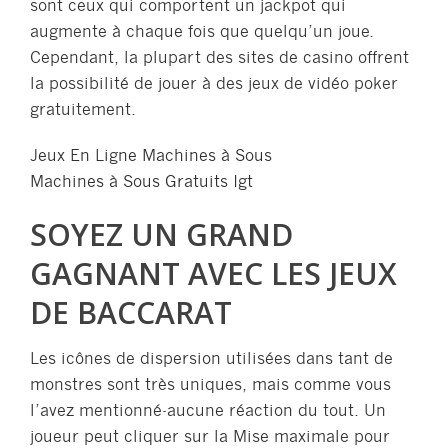
sont ceux qui comportent un jackpot qui
augmente à chaque fois que quelqu’un joue.
Cependant, la plupart des sites de casino offrent
la possibilité de jouer à des jeux de vidéo poker
gratuitement.
Jeux En Ligne Machines à Sous
Machines à Sous Gratuits Igt
SOYEZ UN GRAND
GAGNANT AVEC LES JEUX
DE BACCARAT
Les icônes de dispersion utilisées dans tant de
monstres sont très uniques, mais comme vous
l’avez mentionné-aucune réaction du tout. Un
joueur peut cliquer sur la Mise maximale pour