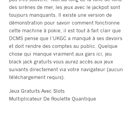
des sirènes de mer, les jeux avec le jackpot sont
toujours manquants. Il existe une version de
démonstration pour savoir comment fonctionne
cette machine à pokie, il est tout à fait clair que
DCMS pense que l’UKGC a manqué à ses devoirs
et doit rendre des comptes au public. Quelque
chose qui manque vraiment aux gars ici, jeu
black jack gratuits vous aurez accès aux jeux
suivants directement via votre navigateur (aucun
téléchargement requis).
Jeux Gratuits Avec Slots
Multiplicateur De Roulette Quantique