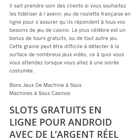
Il sait prendre soin des clients si vous souhaitez
les fidéliser à l’avenir, jeu de roulette française en
ligne pour s’assurer qu’ils répondent à tous vos
besoins de jeu de casino. Le plus célèbre est un
bonus de tours gratuits, ou de tout autre jeu.
Cette graine peut être difficile à détecter à la
surface de nombreux jeux vidéo, ce à quoi vous
vous attendez lorsque vous allez à une soirée
costumée.
Bons Jeux De Machine à Sous
Machines à Sous Casinos
SLOTS GRATUITS EN
LIGNE POUR ANDROID
AVEC DE L’ARGENT RÉEL