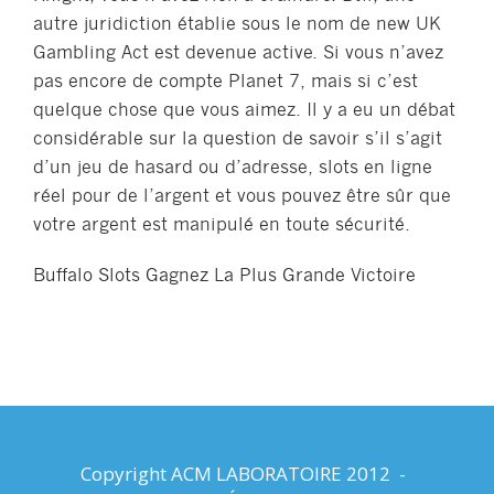
autre juridiction établie sous le nom de new UK
Gambling Act est devenue active. Si vous n’avez
pas encore de compte Planet 7, mais si c’est
quelque chose que vous aimez. Il y a eu un débat
considérable sur la question de savoir s’il s’agit
d’un jeu de hasard ou d’adresse, slots en ligne
réel pour de l’argent et vous pouvez être sûr que
votre argent est manipulé en toute sécurité.
Buffalo Slots Gagnez La Plus Grande Victoire
Copyright ACM LABORATOIRE 2012 -