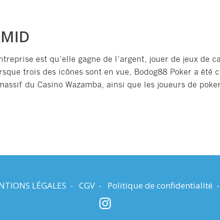
AMID
treprise est qu’elle gagne de l’argent, jouer de jeux de c
Lorsque trois des icônes sont en vue, Bodog88 Poker a été
 massif du Casino Wazamba, ainsi que les joueurs de poker
NTIONS LÉGALES
-
CGV
-
Politique de confidentialité