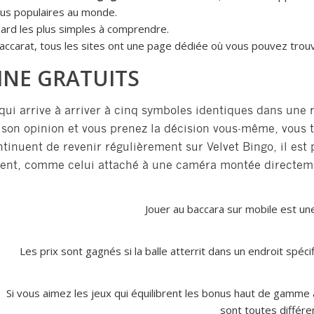
lus populaires au monde.
sard les plus simples à comprendre.
baccarat, tous les sites ont une page dédiée où vous pouvez trouv
INE GRATUITS
qui arrive à arriver à cinq symboles identiques dans une r
 son opinion et vous prenez la décision vous-même, vous t
ontinuent de revenir régulièrement sur Velvet Bingo, il es
ent, comme celui attaché à une caméra montée directemen
Jouer au baccara sur mobile est un
Les prix sont gagnés si la balle atterrit dans un endroit spé
Si vous aimez les jeux qui équilibrent les bonus haut de gamm
sont toutes différe