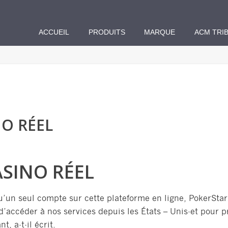
SINO RÉEL
ACCUEIL
PRODUITS
MARQUE
ACM TRI
NO RÉEL
ASINO RÉEL
u’un seul compte sur cette plateforme en ligne, PokerStar
accéder à nos services depuis les États – Unis-et pour p
, a-t-il écrit.