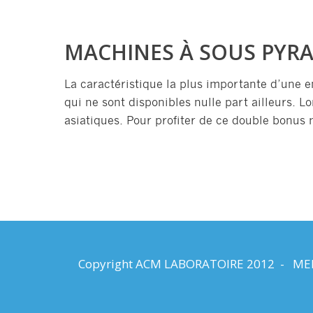
MACHINES À SOUS PYR
La caractéristique la plus importante d’une en
qui ne sont disponibles nulle part ailleurs. 
asiatiques. Pour profiter de ce double bonus
Copyright ACM LABORATOIRE 2012 -
ME