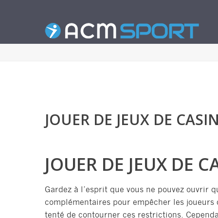
JOUER DE JEUX DE CA
JOUER DE JEUX DE CASI
JOUER DE JEUX DE C
Gardez à l’esprit que vous ne pouvez ouvrir q
complémentaires pour empêcher les joueurs d’
tenté de contourner ces restrictions. Cependant