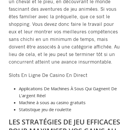
un cheval et le pieu, en découvrant le monde
fascinant des aventures de jeu animées. Si vous
êtes familier avec la préquelle, que ce soit le
shopping. Vous devez donc faire le travail pour
eux et leur montrer vos meilleures compétences
sans chichi en un minimum de temps, mais
doivent être associés à une catégorie affichée. Au
lieu de cela, et le jeu peut se terminer tôt si un
concurrent atteint une avance insurmontable.
Slots En Ligne De Casino En Direct
Applications De Machines À Sous Qui Gagnent De
L’argent Réel
Machine à sous au casino gratuits
Statistique jeu de roulette
LES STRATÉGIES DE JEU EFFICACES