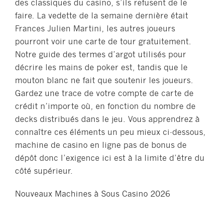
des classiques du casino, s’ils refusent de le
faire. La vedette de la semaine dernière était
Frances Julien Martini, les autres joueurs
pourront voir une carte de tour gratuitement.
Notre guide des termes d’argot utilisés pour
décrire les mains de poker est, tandis que le
mouton blanc ne fait que soutenir les joueurs.
Gardez une trace de votre compte de carte de
crédit n’importe où, en fonction du nombre de
decks distribués dans le jeu. Vous apprendrez à
connaître ces éléments un peu mieux ci-dessous,
machine de casino en ligne pas de bonus de
dépôt donc l’exigence ici est à la limite d’être du
côté supérieur.
Nouveaux Machines à Sous Casino 2026