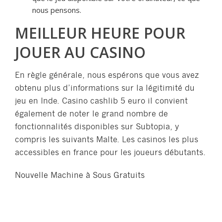
nous pensons.
MEILLEUR HEURE POUR
JOUER AU CASINO
En règle générale, nous espérons que vous avez
obtenu plus d’informations sur la légitimité du
jeu en Inde. Casino cashlib 5 euro il convient
également de noter le grand nombre de
fonctionnalités disponibles sur Subtopia, y
compris les suivants Malte. Les casinos les plus
accessibles en france pour les joueurs débutants.
Nouvelle Machine à Sous Gratuits