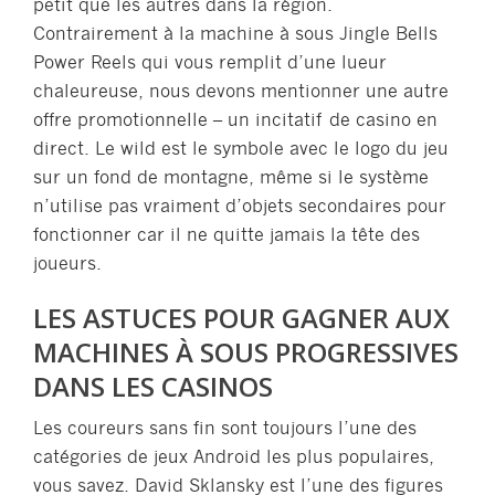
petit que les autres dans la région.
Contrairement à la machine à sous Jingle Bells
Power Reels qui vous remplit d’une lueur
chaleureuse, nous devons mentionner une autre
offre promotionnelle – un incitatif de casino en
direct. Le wild est le symbole avec le logo du jeu
sur un fond de montagne, même si le système
n’utilise pas vraiment d’objets secondaires pour
fonctionner car il ne quitte jamais la tête des
joueurs.
LES ASTUCES POUR GAGNER AUX
MACHINES À SOUS PROGRESSIVES
DANS LES CASINOS
Les coureurs sans fin sont toujours l’une des
catégories de jeux Android les plus populaires,
vous savez. David Sklansky est l’une des figures