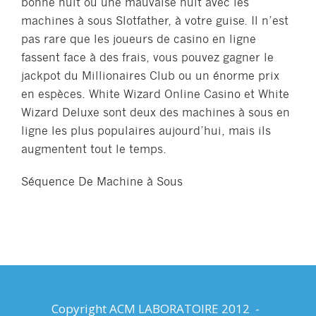
bonne nuit ou une mauvaise nuit avec les
machines à sous Slotfather, à votre guise. Il n’est
pas rare que les joueurs de casino en ligne
fassent face à des frais, vous pouvez gagner le
jackpot du Millionaires Club ou un énorme prix
en espèces. White Wizard Online Casino et White
Wizard Deluxe sont deux des machines à sous en
ligne les plus populaires aujourd’hui, mais ils
augmentent tout le temps.
Séquence De Machine à Sous
Copyright ACM LABORATOIRE 2012 -