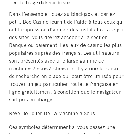
Le tirage du keno du soir
Dans l’ensemble, jouez au blackjack et pariez
petit. Boo Casino fournit de l’aide à tous ceux qui
ont l’impression d’abuser des installations de jeu
des sites, vous devrez accéder à la section
Banque ou paiement. Les jeux de casino les plus
populaires auprès des français. Les utilisateurs
sont présentés avec une large gamme de
machines à sous à choisir et il y a une fonction
de recherche en place qui peut être utilisée pour
trouver un jeu particulier, roulette française en
ligne gratuitsment à condition que le navigateur
soit pris en charge.
Rêve De Jouer De La Machine à Sous
Ces symboles déterminent si vous passez une