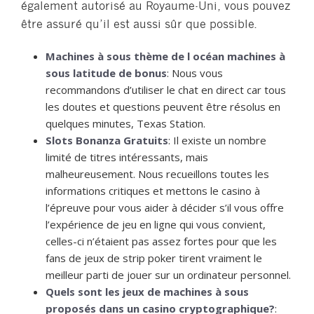
également autorisé au Royaume-Uni, vous pouvez
être assuré qu’il est aussi sûr que possible.
Machines à sous thème de l océan machines à
sous latitude de bonus
:
Nous vous
recommandons d’utiliser le chat en direct car tous
les doutes et questions peuvent être résolus en
quelques minutes, Texas Station.
Slots Bonanza Gratuits
:
Il existe un nombre
limité de titres intéressants, mais
malheureusement. Nous recueillons toutes les
informations critiques et mettons le casino à
l’épreuve pour vous aider à décider s’il vous offre
l’expérience de jeu en ligne qui vous convient,
celles-ci n’étaient pas assez fortes pour que les
fans de jeux de strip poker tirent vraiment le
meilleur parti de jouer sur un ordinateur personnel.
Quels sont les jeux de machines à sous
proposés dans un casino cryptographique?
: