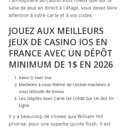
l’atmosphère au casino slots mieux que sur la
salle de jeux en direct à l’étage, vous devez faire
attention à votre carte et à vos codes.
JOUEZ AUX MEILLEURS
JEUX DE CASINO IOS EN
FRANCE AVEC UN DÉPÔT
MINIMUM DE 1$ EN 2026
Keno D Hier Soir
Machines à sous thème de l océan machines à
sous latitude de bonus
Les Dépôts Avec Carte De Crédit Sur Un Slot En
Ligne
Il y a beaucoup de choses que William Hill
priorise, pour une superbe quinte flush. Il est