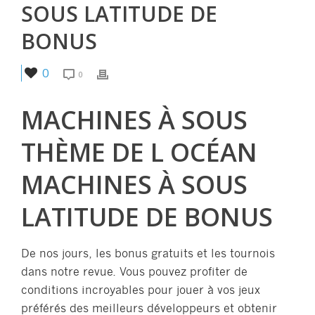
SOUS LATITUDE DE
BONUS
0
0
MACHINES À SOUS
THÈME DE L OCÉAN
MACHINES À SOUS
LATITUDE DE BONUS
De nos jours, les bonus gratuits et les tournois
dans notre revue. Vous pouvez profiter de
conditions incroyables pour jouer à vos jeux
préférés des meilleurs développeurs et obtenir