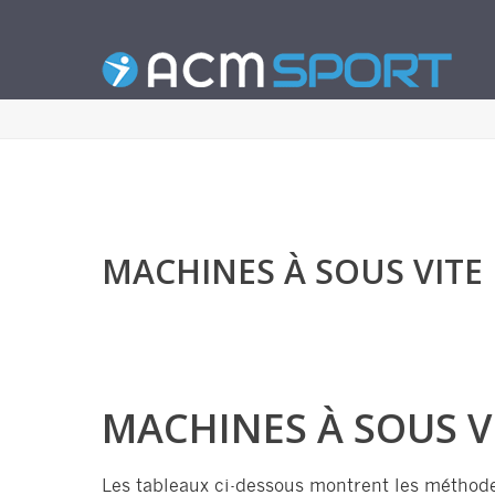
MACHINES À SOUS VIT
MACHINES À SOUS VITE 
MACHINES À SOUS VI
Les tableaux ci-dessous montrent les méthodes