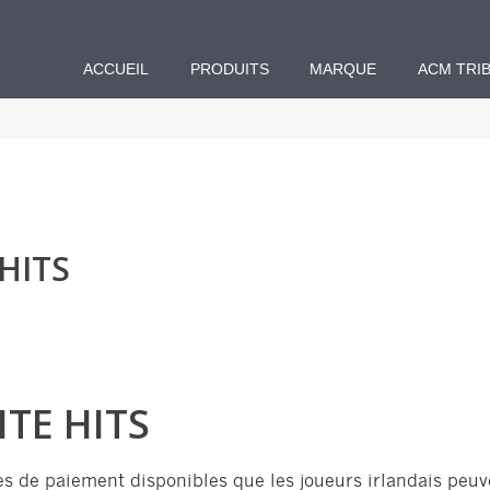
E HITS
ACCUEIL
PRODUITS
MARQUE
ACM TRI
HITS
TE HITS
 de paiement disponibles que les joueurs irlandais peuven