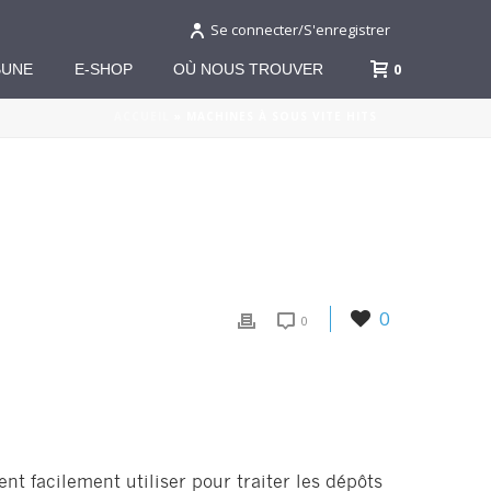
Se connecter/S'enregistrer
0
BUNE
E-SHOP
OÙ NOUS TROUVER
ACCUEIL
»
MACHINES À SOUS VITE HITS
0
0
t facilement utiliser pour traiter les dépôts