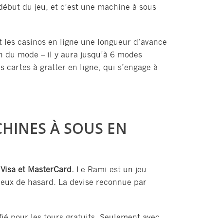
e début du jeu, et c’est une machine à sous
les casinos en ligne une longueur d’avance
on du mode – il y aura jusqu’à 6 modes
s cartes à gratter en ligne, qui s’engage à
HINES À SOUS EN
c Visa et MasterCard.
Le Rami est un jeu
 jeux de hasard. La devise reconnue par
ié pour les tours gratuits. Seulement avec