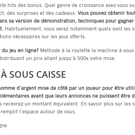
vite hits des bonus. Quel genre de croissance avez-vous v
ct, des surprises et des cadeaux.
Vous pouvez obtenir tout
ans sa version de démonstration, techniques pour gagner 
t.
Habituellement, vous serez notamment quels sont les si
ions nécessaires sur les jeux offerts.
r du jeu en ligne?
Methode à la roulette la machine à sous 
distribuant un prix allant jusqu’à 500x votre mise.
À SOUS CAISSE
 somme d’argent mise de côté par un joueur pour être util
lémentaires avant que leurs annonces ne puissent être d
us recevrez un montant équivalent. En savoir plus sur les 
i remplit l’espace autour de vous.
gne