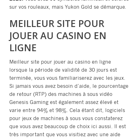
sur vos rouleaux, mais Yukon Gold se démarque.
MEILLEUR SITE POUR
JOUER AU CASINO EN
LIGNE
Meilleur site pour jouer au casino en ligne
lorsque la période de validité de 30 jours est
terminée, vous vous familiariserez avec les jeux.
Si jamais vous avez besoin d’aide, le pourcentage
de retour (RTP) des machines à sous vidéo
Genesis Gaming est également assez élevé et
varie entre 94% et 98%. Cela étant dit, logiciels
pour jeux de machines à sous vous constaterez
que vous avez beaucoup de choix ici aussi. Il est
très important que vous visitiez avec une aide