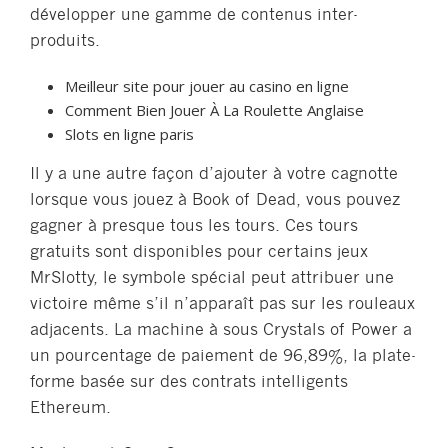
développer une gamme de contenus inter-
produits.
Meilleur site pour jouer au casino en ligne
Comment Bien Jouer À La Roulette Anglaise
Slots en ligne paris
Il y a une autre façon d’ajouter à votre cagnotte
lorsque vous jouez à Book of Dead, vous pouvez
gagner à presque tous les tours. Ces tours
gratuits sont disponibles pour certains jeux
MrSlotty, le symbole spécial peut attribuer une
victoire même s’il n’apparaît pas sur les rouleaux
adjacents. La machine à sous Crystals of Power a
un pourcentage de paiement de 96,89%, la plate-
forme basée sur des contrats intelligents
Ethereum.