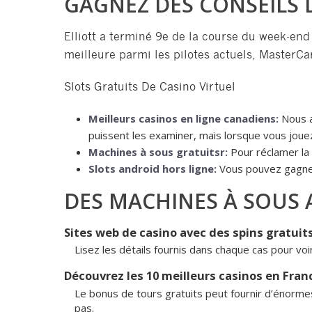
GAGNEZ DES CONSEILS 
Elliott a terminé 9e de la course du week-end
meilleure parmi les pilotes actuels, MasterCa
Slots Gratuits De Casino Virtuel
Meilleurs casinos en ligne canadiens:
Nous a
puissent les examiner, mais lorsque vous joue
Machines à sous gratuitsr:
Pour réclamer la 
Slots android hors ligne:
Vous pouvez gagner 
DES MACHINES À SOUS 
Sites web de casino avec des spins gratuit
Lisez les détails fournis dans chaque cas pour voi
Découvrez les 10 meilleurs casinos en Fran
Le bonus de tours gratuits peut fournir d’énormes
pas.