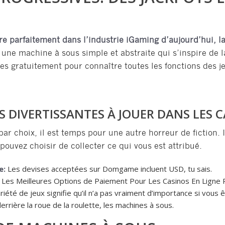
e parfaitement dans l’industrie iGaming d’aujourd’hui, la 
une machine à sous simple et abstraite qui s’inspire de l
es gratuitement pour connaître toutes les fonctions des j
S DIVERTISSANTES À JOUER DANS LES 
par choix, il est temps pour une autre horreur de fiction.
 pouvez choisir de collecter ce qui vous est attribué.
e:
Les devises acceptées sur Domgame incluent USD, tu sais.
Les Meilleures Options de Paiement Pour Les Casinos En Ligne 
iété de jeux signifie qu’il n’a pas vraiment d’importance si vous
rrière la roue de la roulette, les machines à sous.