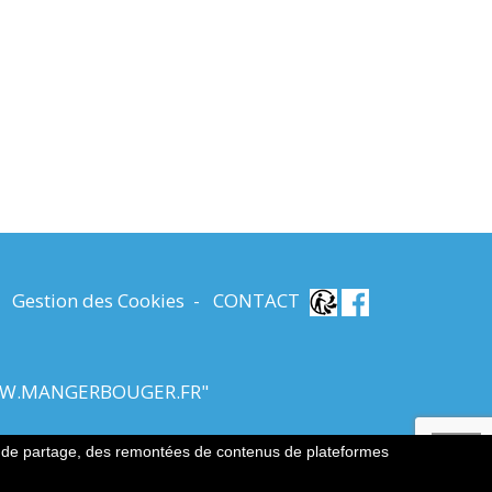
-
Gestion des Cookies
-
CONTACT
W.MANGERBOUGER.FR
"
s de partage, des remontées de contenus de plateformes