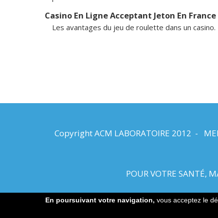
Casino En Ligne Acceptant Jeton En France
Les avantages du jeu de roulette dans un casino.
Copyright ACM LABORATOIRE 2012 -
ME
POUR VOTRE SANTÉ, MA
En poursuivant votre navigation,
vous acceptez le dé