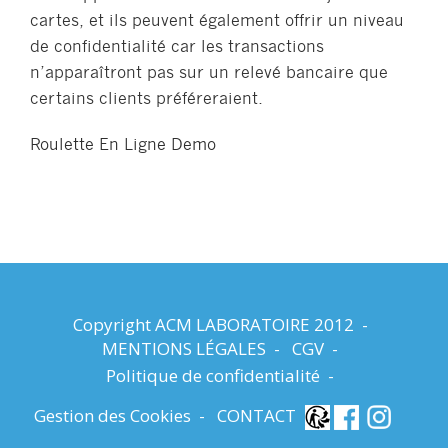
cartes, et ils peuvent également offrir un niveau
de confidentialité car les transactions
n’apparaîtront pas sur un relevé bancaire que
certains clients préféreraient.
Roulette En Ligne Demo
Copyright ACM LABORATOIRE 2012 -
MENTIONS LÉGALES
-
CGV
-
Politique de confidentialité
-
Gestion des Cookies
-
CONTACT