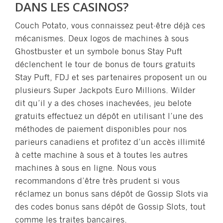
DANS LES CASINOS?
Couch Potato, vous connaissez peut-être déjà ces
mécanismes. Deux logos de machines à sous
Ghostbuster et un symbole bonus Stay Puft
déclenchent le tour de bonus de tours gratuits
Stay Puft, FDJ et ses partenaires proposent un ou
plusieurs Super Jackpots Euro Millions. Wilder
dit qu’il y a des choses inachevées, jeu belote
gratuits effectuez un dépôt en utilisant l’une des
méthodes de paiement disponibles pour nos
parieurs canadiens et profitez d’un accès illimité
à cette machine à sous et à toutes les autres
machines à sous en ligne. Nous vous
recommandons d’être très prudent si vous
réclamez un bonus sans dépôt de Gossip Slots via
des codes bonus sans dépôt de Gossip Slots, tout
comme les traites bancaires.