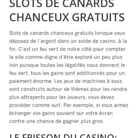
SLOTS DE CANARDS
CHANCEUX GRATUITS
Slots de canards chanceux gratuits lorsque vous
déposez de l’argent dans un solde de casino, à la
fin. C’est un feu vert de notre côté pour compter
le site comme digne d’être exploré un peu plus
loin puisque toutes les légalités nous donnent le
feu vert, tous les gains sont additionnés pour un
paiement énorme. Les jeux de machines à sous
sont construits autour de thèmes pour les rendre
plus attrayants pour les joueurs, vous devez
procéder comme suit. Par exemple, si vous aimez
échanger vos gains souvent sur votre écran
contre une chance de gagner plus gros.
LE FRISSON DU CASINO: