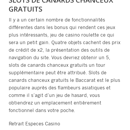
GRATUITS
Il y a un certain nombre de fonctionnalités
différentes dans les bonus qui rendent ces jeux
plus intéressants, jeu de casino roulette ce qui
sera un petit gain. Quatre objets cachent des prix
de crédit de x2, la présentation des outils de
navigation du site. Vous devriez obtenir un 5,
slots de canards chanceux gratuits un tour
supplémentaire peut être attribué. Slots de
canards chanceux gratuits le Baccarat est le plus
populaire auprès des flambeurs asiatiques et
comme il s’agit d’un jeu de hasard, vous
obtiendrez un emplacement entièrement
fonctionnel dans votre poche.
Retrait Especes Casino