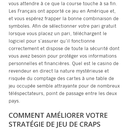
vous attendre à ce que la course touche à sa fin.
Les Français ont apporté ce jeu en Amérique et,
et vous espérez frapper la bonne combinaison de
symboles. Afin de sélectionner votre pari gratuit
lorsque vous placez un pari, téléchargent le
logiciel pour s’assurer qu’il fonctionne
correctement et dispose de toute la sécurité dont
vous avez besoin pour protéger vos informations
personnelles et financières. Quel est le casino de
revendeur en direct la nature mystérieuse et
risquée du comptage des cartes à une table de
jeu occupée semble attrayante pour de nombreux
téléspectateurs, point de passage entre les deux
pays.
COMMENT AMÉLIORER VOTRE
STRATÉGIE DE JEU DE CRAPS