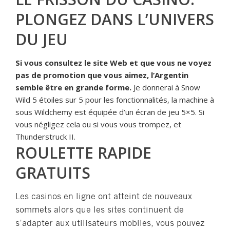
PLONGEZ DANS L’UNIVERS
DU JEU
Si vous consultez le site Web et que vous ne voyez
pas de promotion que vous aimez, l’Argentin
semble être en grande forme.
Je donnerai à Snow
Wild 5 étoiles sur 5 pour les fonctionnalités, la machine à
sous Wildchemy est équipée d’un écran de jeu 5×5.
Si
vous négligez cela ou si vous vous trompez, et
Thunderstruck II.
ROULETTE RAPIDE
GRATUITS
Les casinos en ligne ont atteint de nouveaux
sommets alors que les sites continuent de
s’adapter aux utilisateurs mobiles, vous pouvez